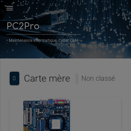
menu
PC2Pro
• Maintenance informatique, Cyber Café •
Carte mère
Non classé