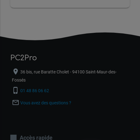
PC2Pro
location_on
36 bis, rue Baratte Cholet - 94100 Saint-Maur-des-
Fossés
phone_iphone
01 48 86 06 62
mail_outline
Vous avez des questions ?
Accès rapide