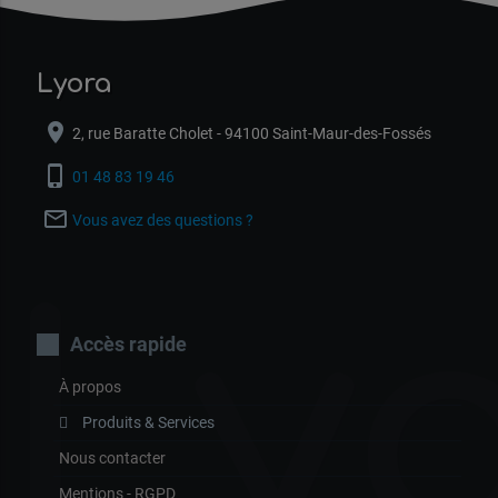
Lyora
location_on
2, rue Baratte Cholet - 94100 Saint-Maur-des-Fossés
phone_iphone
01 48 83 19 46
mail_outline
Vous avez des questions ?
Ly
Accès rapide
À propos
Produits & Services
Nous contacter
Mentions - RGPD