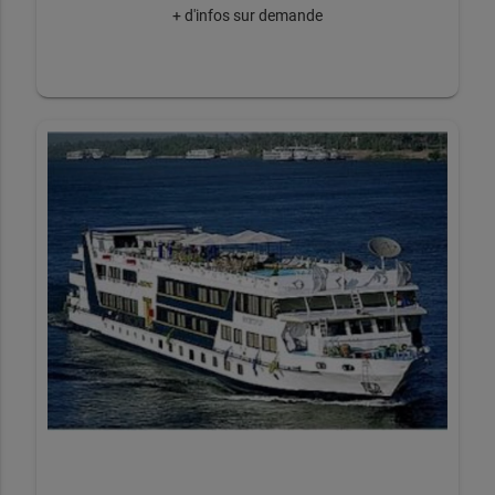
+ d'infos sur demande
J
OUR 5 : NOVOSSIBIRSK
Petit-déjeuner à bord. Traversée de la Sibérie occidentale.
Ici débute votre 
voyage de luxe
 en 
Sibérie
 : Novossibirsk 
vous accueille chaleureusement lors de sa cérémonie du 
pain et du sel. 
Située sur les rives du fleuve Ob, elle est une ville née du fait 
du passage du Transsibérien. Il est un important centre 
culturel, avec son renommé théâtre d’Opéra et de Ballet, et 
scientifique de par sa proximité avec Akademgorodok, 
importante cité scientifique de Sibérie dans les années 50.
Déjeuner au cours de la visite. Dîner et nuit à bord. 