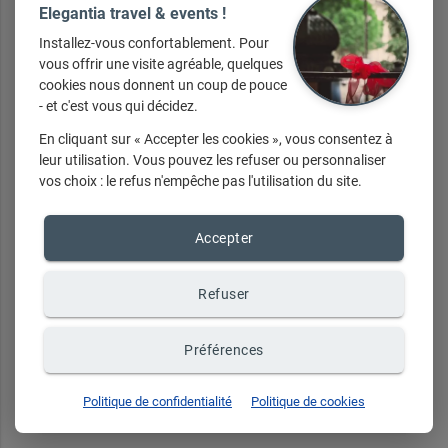
Elegantia travel & events !
Installez-vous confortablement. Pour
vous offrir une visite agréable, quelques
cookies nous donnent un coup de pouce
- et c'est vous qui décidez.
JOUR 3 : KAZAN
En cliquant sur « Accepter les cookies », vous consentez à
leur utilisation. Vous pouvez les refuser ou personnaliser
Petit-déjeuner à bord. Arrivée à Kazan. 
vos choix : le refus n'empêche pas l'utilisation du site.
Accepter
Descendez de train pour apprécier toutes les beautés de 
50 NUANCES DE VERT
Kazan, la capitale de la République du Tatarstan située sur 
les deux rives de la Volga. Vous découvrirez la cathédrale 
Refuser
St Pierre et St Paul construite en mémoire de Pierre le 
Grand et la mosquée Mardjani, l’une des premières 
mosquées en pierre de la ville. Ce voyage haut de gamme à 
Préférences
+ d'infos sur demande
Kazan va vous ébahir avec la visite de son magnifique 
kremlin, la perle de la ville avec son architecture en pierre 
blanche inscrit sur la liste du patrimoine mondial de 
Politique de confidentialité
Politique de cookies
l’UNESCO. Il vous dévoilera ses joyaux que sont la 
Cathédrale de l’Annonciation, l’emblématique tour de 