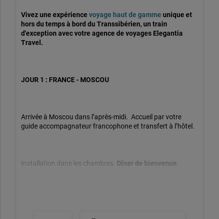
Vivez une expérience 
voyage haut de gamme
 unique et 
hors du temps à bord du Transsibérien, un train 
d'exception avec votre agence de voyages Elegantia 
Travel. 
JOUR 1 : FRANCE - MOSCOU
Arrivée à Moscou dans l’après-midi.  Accueil par votre 
guide accompagnateur francophone et transfert à l’hôtel.
Installation dans les chambres. 
Dîner de bienvenue
.
Profitez de la fraîcheur de la nuit, pour visiter Moscou. 
Cette première visite de votre 
voyage haut de gamme
 à 