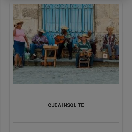
Soyembika et la mosquée Koul Charif, la plus grande du 
pays et d’Europe. 
Déjeuner au cours de la visite. 
Dîner et nuit à bord du train.
JOUR 4 : EKATERINBOURG
Porte de l’Orient, Ekaterinbourg est un passage obligé de 
votre 
voyage de luxe
en 
Russie
 avec le Transsibérien. La 
Cathédrale Tous-Les-Saints-Sur-Le-Sang-Versé révèle aux 
visiteurs les événements tragiques de son sous-sol, car elle 
CUBA INSOLITE
a été érigé à l’emplacement où fut exécutée la famille 
impériale pendant la Révolution.
Déjeuner en cours de visite. Dîner et nuit à bord. 