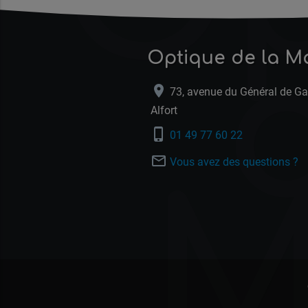
Optique de la Ma
location_on
73, avenue du Général de Ga
Alfort
phone_iphone
01 49 77 60 22
mail_outline
Vous avez des questions ?
M