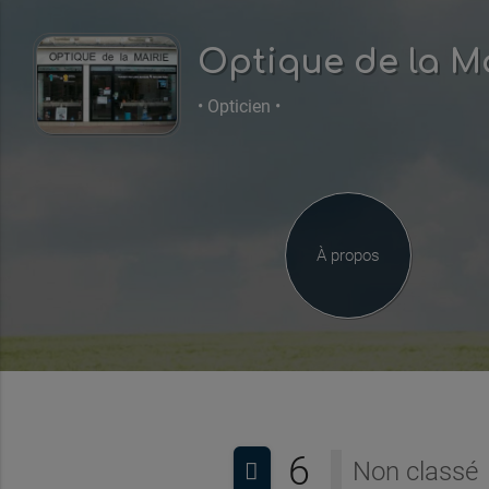
Optique de la M
• Opticien •
À propos
6
Non classé