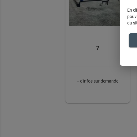
En cl
pouve
du si
7
+ d'infos sur demande
Op