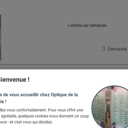
+ d'infos sur demande
Demande d
ienvenue !
 adoré ces articles, et vous ?
s de vous accueillir chez Optique de la
ie !
llez-vous confortablement. Pour vous offrir une
e agréable, quelques cookies nous donnent un coup
uce - et c'est vous qui décidez.