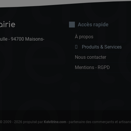
de l
irie
Accès rapide
À propos
ulle - 94700 Maisons-
Produits & Services
Nous contacter
Mentions - RGPD
air
© 2009 - 2026 propulsé par
Kelvitrine.com
- partenaire des commerçants et artisan