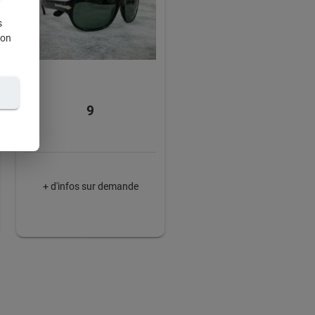
s
ion
9
+ d'infos sur demande
que