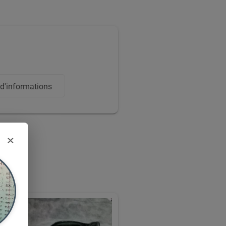
'informations
×