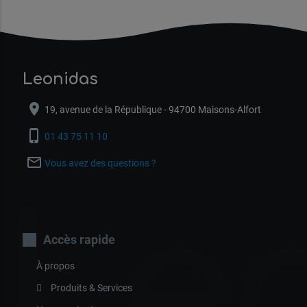
Leonidas
location_on
19, avenue de la République - 94700 Maisons-Alfort
phone_iphone
01 43 75 11 10
mail_outline
Vous avez des questions ?
Le
Accès rapide
À propos
Produits & Services