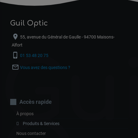
Guil Optic
location_on
55, avenue du Général de Gaulle - 94700 Maisons-
Alfort
Gui
phone_iphone
01 53 48 20 75
mail_outline
Vous avez des questions ?
Accès rapide
À propos
Produits & Services
Nous contacter