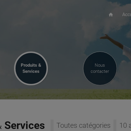
Accu
home
Produits &
Nous
Services
contacter
&
Services
Toutes catégories
10 a