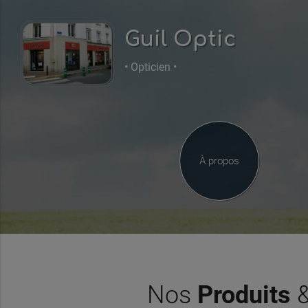
Guil Optic
• Opticien •
À propos
Nos
Produits