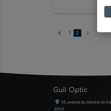
chevron_left
chevron_right
1
2
Guil Optic
location_on
55, avenue du Général de Ga
Alfort