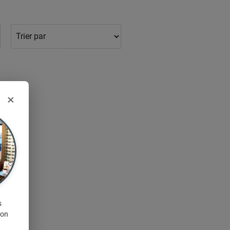
×
s
ion