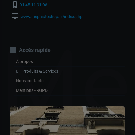
phone_iphone
01 45 11 91 08
desktop_mac
www.mephistoshop.fr/index.php
Me
Accès rapide
À propos
Produits & Services
Nous contacter
Mentions - RGPD