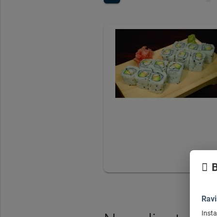
B
Ravi
Insta