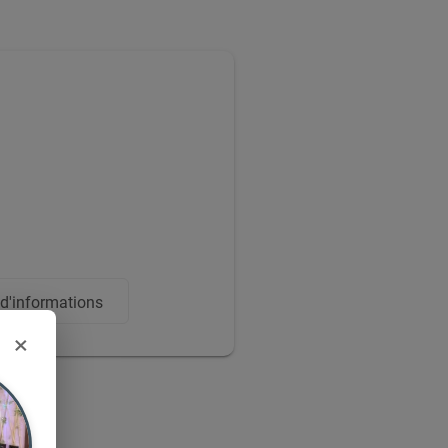
'informations
×