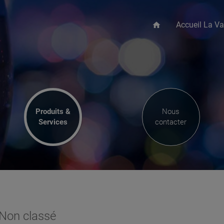
Accueil La Va
home
Produits &
Nous
Services
contacter
Non classé