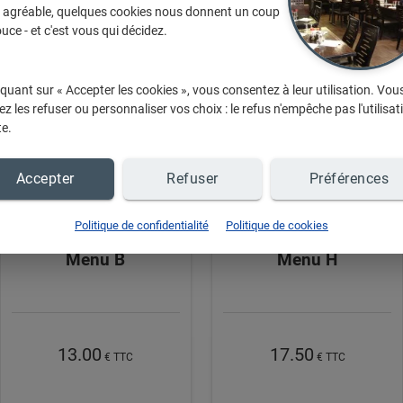
 adoré ces articles, et vous ?
e agréable, quelques cookies nous donnent un coup
uce - et c'est vous qui décidez.
iquant sur « Accepter les cookies », vous consentez à leur utilisation. Vou
z les refuser ou personnaliser vos choix : le refus n'empêche pas l'utilisat
te.
Accepter
Refuser
Préférences
Politique de confidentialité
Politique de cookies
Menu B
Menu H
13.00
17.50
€ TTC
€ TTC