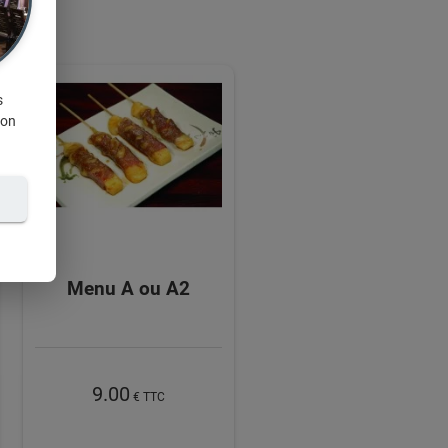
s
ion
Menu A ou A2
9.00
€ TTC