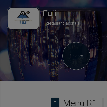
Fuji
• Restaurant japonais •
À propos
Menu R1