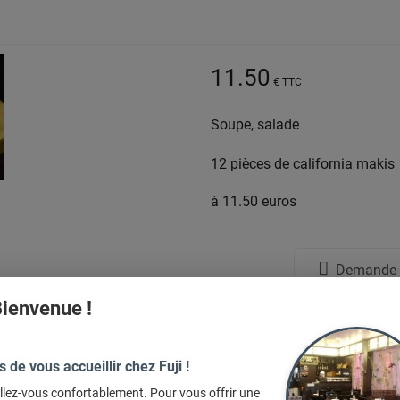
11.50
€ TTC
Soupe, salade
12 pièces de california makis
à 11.50 euros
Demande d
ienvenue !
s de vous accueillir chez Fuji !
llez-vous confortablement. Pour vous offrir une