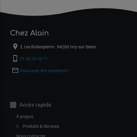
Chez Alain
location_on
3, rue Robespierre - 94200 Ivry-sur-Seine
Ch
phone_iphone
01 56 20 46 11
mail_outline
Vous avez des questions ?
Accès rapide
À propos
Produits & Services
Nous contacter