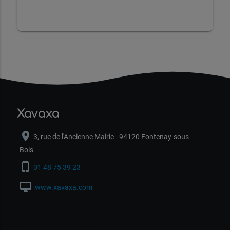
Xavaxa
location_on
3, rue de l'Ancienne Mairie - 94120 Fontenay-sous-
Bois
phone_iphone
01 48 75 39 23
desktop_mac
www.xavaxa.com