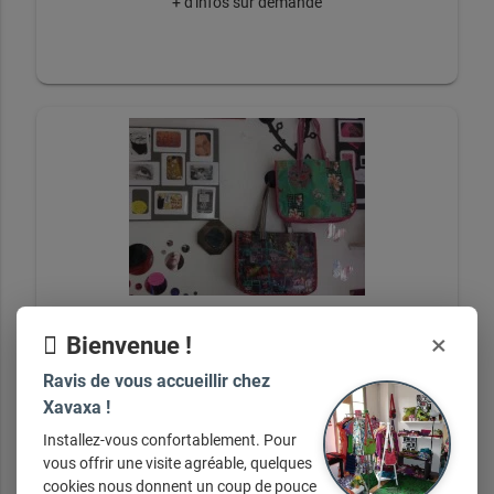
+ d'infos sur demande
×
Bienvenue !
Petits cabas La fiancée du Mékong
Ravis de vous accueillir chez
Xavaxa !
Installez-vous confortablement. Pour
vous offrir une visite agréable, quelques
cookies nous donnent un coup de pouce
+ d'infos sur demande