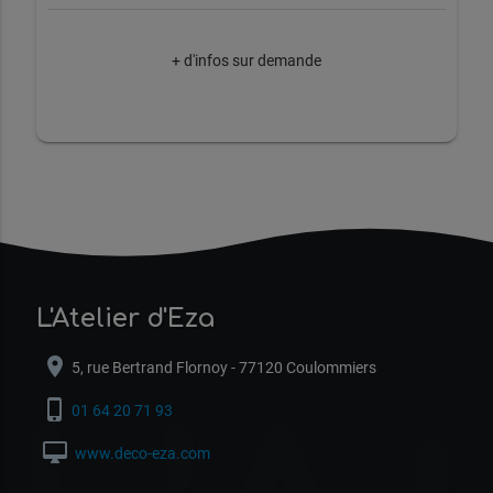
+ d'infos sur demande
L'Atelier d'Eza
location_on
5, rue Bertrand Flornoy - 77120 Coulommiers
phone_iphone
01 64 20 71 93
desktop_mac
www.deco-eza.com