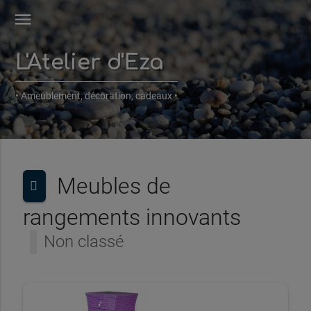
menu
L'Atelier d'Eza
• Ameublement, décoration, cadeaux •
Meubles de
rangements innovants
Non classé