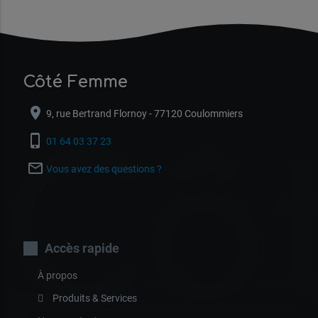
Côté Femme
location_on
9, rue Bertrand Flornoy - 77120 Coulommiers
Cô
phone_iphone
01 64 03 37 23
mail_outline
Vous avez des questions ?
Accès rapide
À propos
Produits & Services