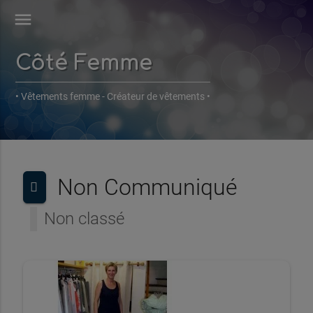
menu
Côté Femme
• Vêtements femme - Créateur de vêtements •
Non Communiqué
Non classé