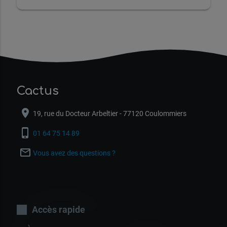
Cactus
location_on
19, rue du Docteur Arbeltier - 77120 Coulommiers
phone_iphone
01 64 75 14 89
mail_outline
Vous avez des questions ?
Accès rapide