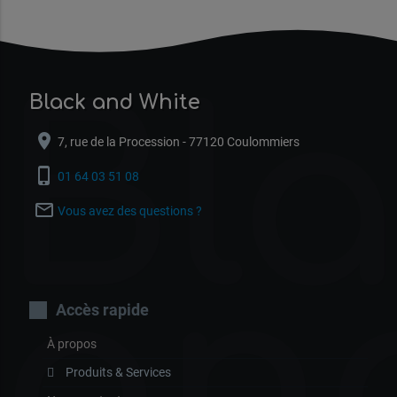
Bl
Black and White
location_on
7, rue de la Procession - 77120 Coulommiers
phone_iphone
01 64 03 51 08
mail_outline
Vous avez des questions ?
an
Accès rapide
À propos
Produits & Services