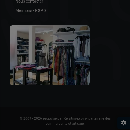
Nous contacter
Mentions - RGPD
Wh
© 2009 - 2026 propulsé par
Kelvitrine.com
- partenaire des
settings
commerçants et artisans