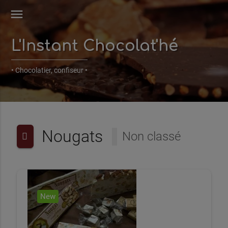
menu
L'Instant Chocolat'hé
• Chocolatier, confiseur •
Nougats
Non classé
New