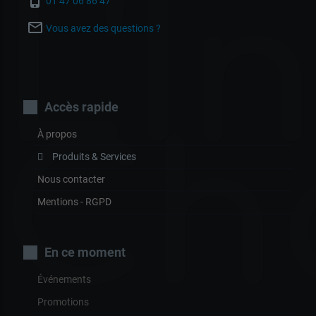
L'I
phone_iphone
01 47 06 86 47
mail_outline
Vous avez des questions ?
Accès rapide
Ch
À propos
Produits & Services
Nous contacter
Mentions - RGPD
En ce moment
Événements
Promotions