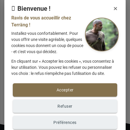
Plongez dans notre sélection complète et diversifiée,
×
Bienvenue !
comprenant des
repas déshydratés MX3, des réchauds
Jetboil, et une gamme variée d'accessoires pour les
Ravis de vous accueillir chez
repas
, tous méticuleusement choisis pour leur praticité,
Terräng !
leur saveur exceptionnelle, et leur capacité à satisfaire vos
Installez-vous confortablement. Pour
besoins dans toutes les situations.
vous offrir une visite agréable, quelques
cookies nous donnent un coup de pouce
Une
collection éclectique
- et c'est vous qui décidez.
à explorer
En cliquant sur « Accepter les cookies », vous consentez à
leur utilisation. Vous pouvez les refuser ou personnaliser
vos choix : le refus n'empêche pas l'utilisation du site.
Explorez notre collection variée, comprenant des
repas
déshydratés
Lire +
aux saveurs exquises
, des réchauds
Demande d'informations
compacts
pour une cuisine en plein air efficace, et une
Accepter
gamme d'accessoires soigneusement sélectionnés. Avec
les produits
Terräng,
soyez prêt à relever tous les défis
Refuser
culinaires.
[ en savoir plus ]
Préférences