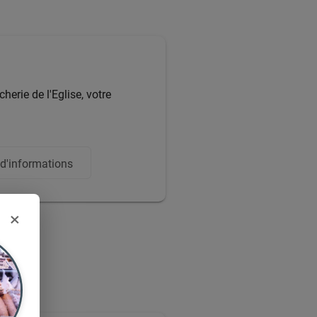
rie de l'Eglise, votre
'informations
×