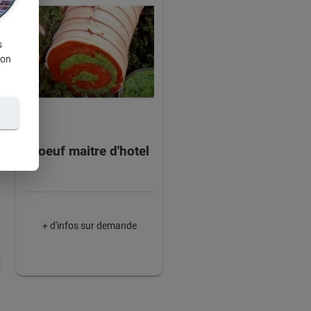
s
ion
Boeuf maitre d'hotel
+ d'infos sur demande