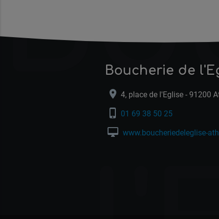
Bo
Boucherie de l'E
location_on
4, place de l'Eglise - 91200 
phone_iphone
01 69 38 50 25
desktop_mac
www.boucheriedeleglise-ath