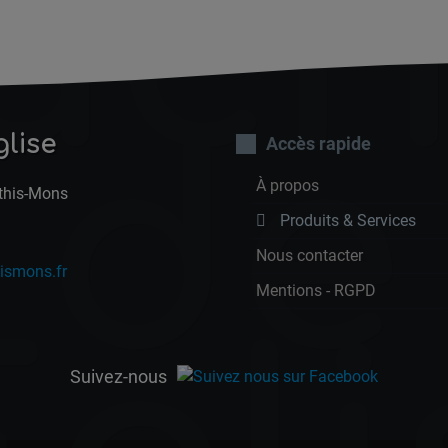
uch
de
glise
Accès rapide
À propos
Athis-Mons
Produits & Services
Nous contacter
ismons.fr
Mentions - RGPD
Suivez-nous