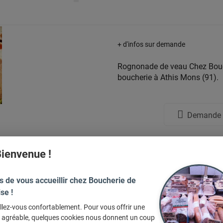
+ d'infos sur demande
Rognonade de veau Chez Bouche
boucherie à Athis Mons (91).
Demande d
ienvenue !
s de vous accueillir chez Boucherie de
 adoré ces articles, et vous ?
ise !
llez-vous confortablement. Pour vous offrir une
e agréable, quelques cookies nous donnent un coup