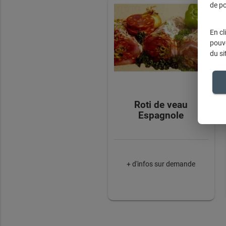
de po
En cl
pouve
du si
Roti de veau
Espagnole
+ d'infos sur demande