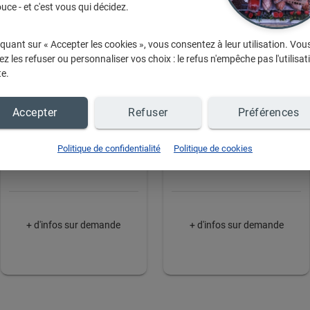
uce - et c'est vous qui décidez.
iquant sur « Accepter les cookies », vous consentez à leur utilisation. Vou
z les refuser ou personnaliser vos choix : le refus n'empêche pas l'utilisat
te.
Accepter
Refuser
Préférences
Rosbif au beurre
Filet Mignon de porc
Politique de confidentialité
Politique de cookies
d'escargot
au chèvre
+ d'infos sur demande
+ d'infos sur demande